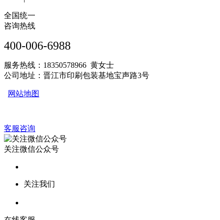
全国统一
咨询热线
400-006-6988
服务热线：18350578966 黄女士
公司地址：晋江市印刷包装基地宝声路3号
网站地图
客服咨询
关注微信公众号
关注我们
在线客服