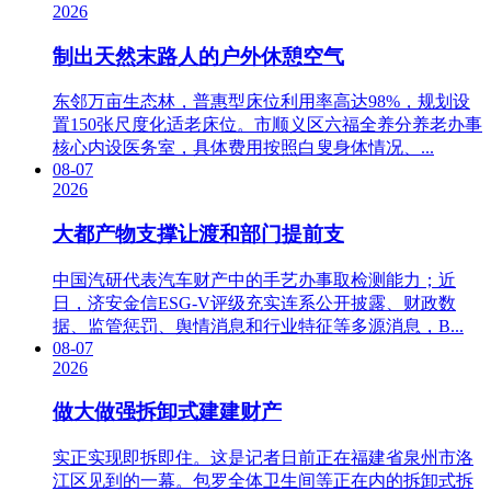
2026
制出天然末路人的户外休憩空气
东邻万亩生态林，普惠型床位利用率高达98%，规划设
置150张尺度化适老床位。市顺义区六福全养分养老办事
核心内设医务室，具体费用按照白叟身体情况、...
08-07
2026
大都产物支撑让渡和部门提前支
中国汽研代表汽车财产中的手艺办事取检测能力；近
日，济安金信ESG-V评级充实连系公开披露、财政数
据、监管惩罚、舆情消息和行业特征等多源消息，B...
08-07
2026
做大做强拆卸式建建财产
实正实现即拆即住。这是记者日前正在福建省泉州市洛
江区见到的一幕。包罗全体卫生间等正在内的拆卸式拆