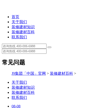
首页
关于我们
装修建材知识
装修建材百科
联系我们
常见问题
J9集团「中国」官网
>
装修建材百科
>
关于我们
装修建材知识
装修建材百科
联系我们
08-08